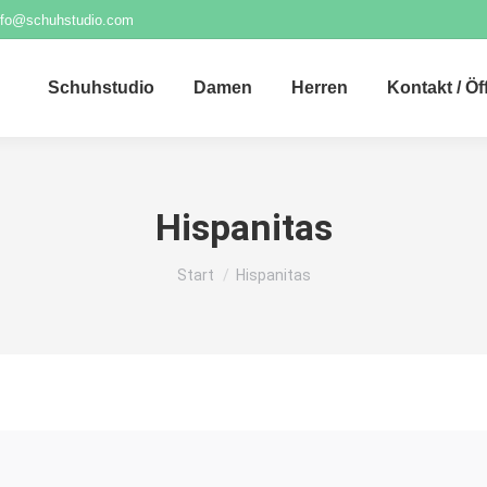
nfo@schuhstudio.com
Schuhstudio
Damen
Herren
Kontakt / Ö
Hispanitas
Sie befinden sich hier:
Start
Hispanitas