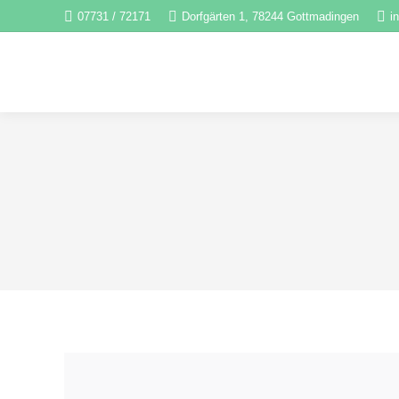
07731 / 72171
Dorfgärten 1, 78244 Gottmadingen
i