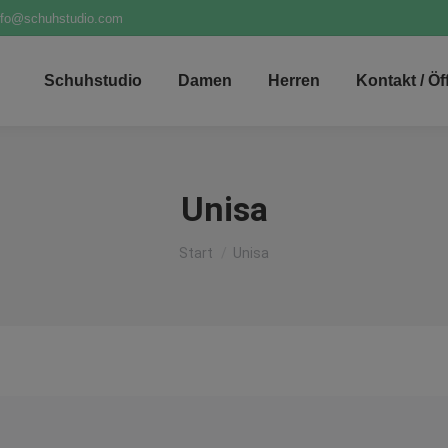
nfo@schuhstudio.com
Schuhstudio
Damen
Herren
Kontakt / Ö
Unisa
Sie befinden sich hier:
Start
Unisa