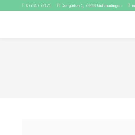
07731 / 72171
Dorfgärten 1, 78244 Gottmadingen
i