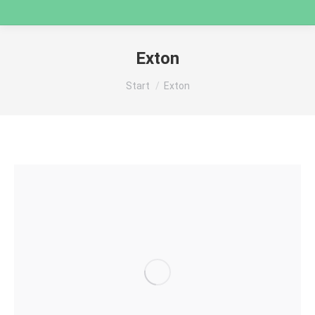
Exton
Sie befinden sich hier:
Start
Exton