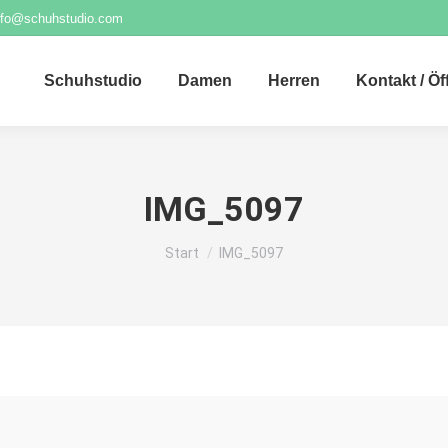
nfo@schuhstudio.com
Schuhstudio
Damen
Herren
Kontakt / Ö
IMG_5097
Sie befinden sich hier:
Start
IMG_5097