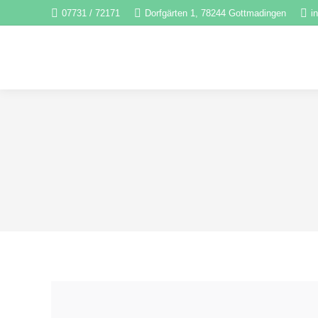
07731 / 72171
Dorfgärten 1, 78244 Gottmadingen
i