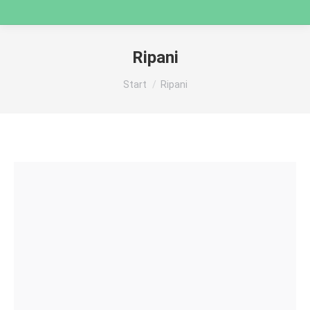
Ripani
Sie befinden sich hier:
Start
Ripani