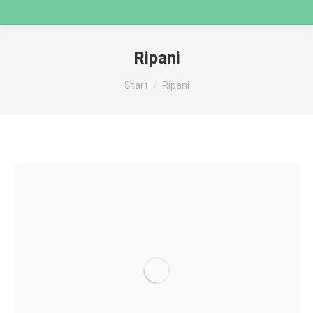
Ripani
Sie befinden sich hier:
Start
Ripani