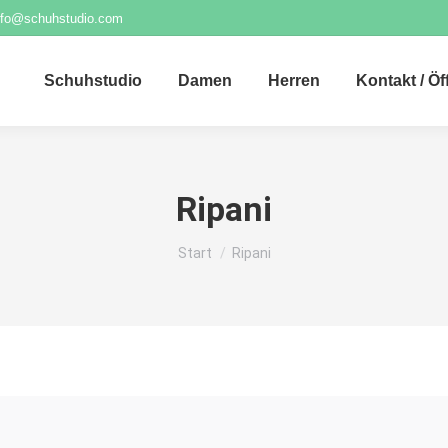
nfo@schuhstudio.com
Schuhstudio
Damen
Herren
Kontakt / Ö
Ripani
Sie befinden sich hier:
Start
Ripani