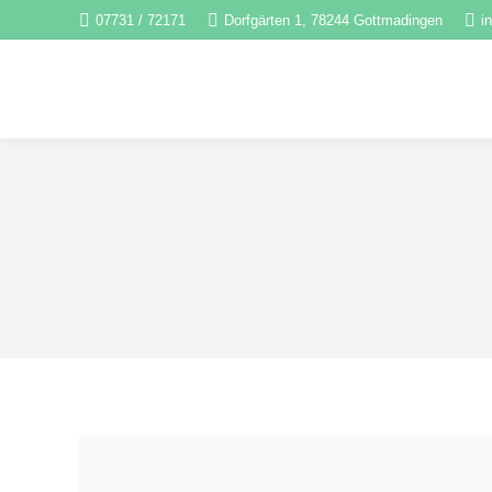
07731 / 72171
Dorfgärten 1, 78244 Gottmadingen
i