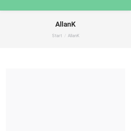
AllanK
Sie befinden sich hier:
Start
AllanK