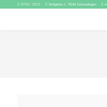
07731 / 72171
Dorfgärten 1, 78244 Gottmadingen
i