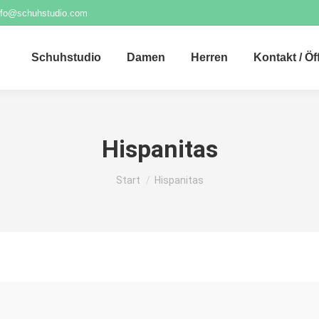
nfo@schuhstudio.com
Schuhstudio
Damen
Herren
Kontakt / Ö
Hispanitas
Sie befinden sich hier:
Start
Hispanitas