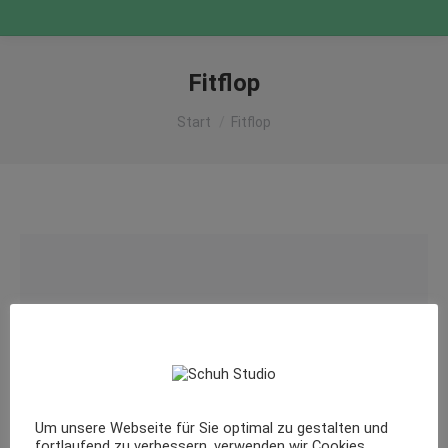
Fitflop
Sie befinden sich hier:
Start
Fitflop
Um unsere Webseite für Sie optimal zu gestalten und
fortlaufend zu verbessern, verwenden wir Cookies.