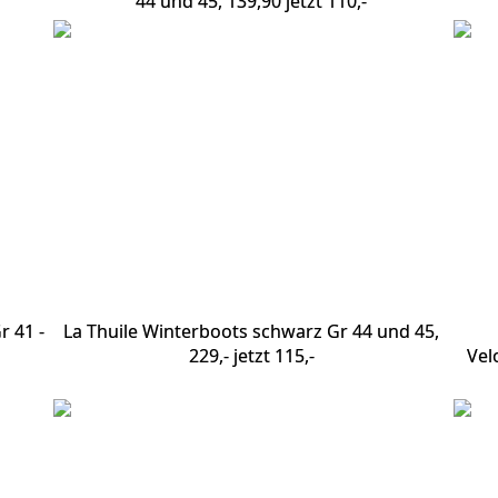
44 und 45, 139,90 jetzt 110,-
 41 -
La Thuile Winterboots schwarz Gr 44 und 45,
229,- jetzt 115,-
Vel