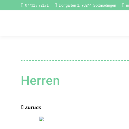
07731 / 72171
Dorfgärten 1, 78244 Gottmadingen
i
Herren
Zurück