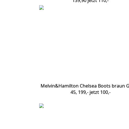
139,90 jetzt 110,-
Melvin&Hamilton Chelsea Boots braun Gr
45, 199,- jetzt 100,-