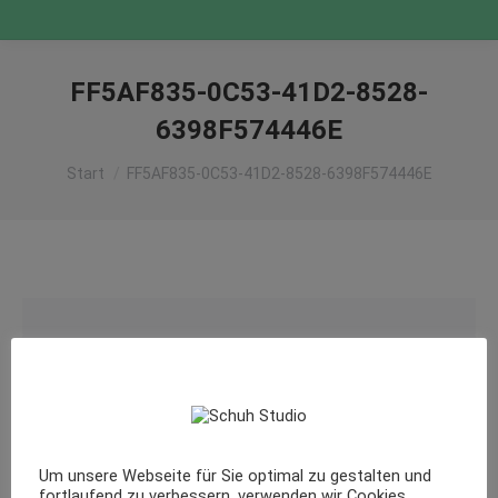
FF5AF835-0C53-41D2-8528-
6398F574446E
Sie befinden sich hier:
Start
FF5AF835-0C53-41D2-8528-6398F574446E
Um unsere Webseite für Sie optimal zu gestalten und
fortlaufend zu verbessern, verwenden wir Cookies.