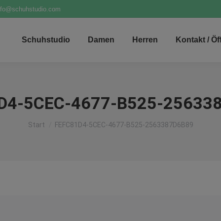
nfo@schuhstudio.com
Schuhstudio
Damen
Herren
Kontakt / Ö
D4-5CEC-4677-B525-25633
Sie befinden sich hier:
Start
FEFC81D4-5CEC-4677-B525-2563387D6B89