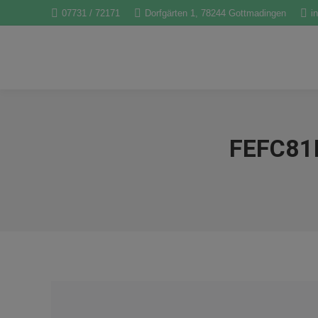
07731 / 72171
Dorfgärten 1, 78244 Gottmadingen
i
FEFC81