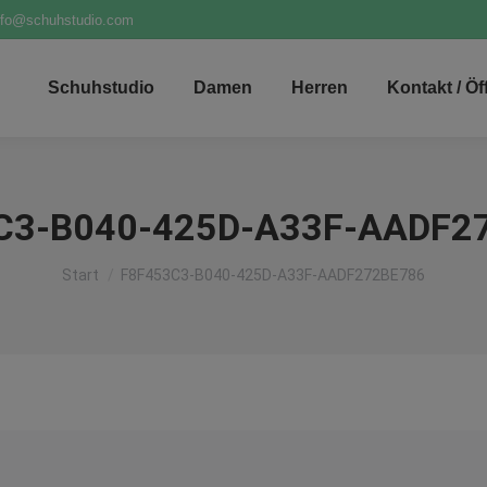
nfo@schuhstudio.com
Schuhstudio
Damen
Herren
Kontakt / Ö
C3-B040-425D-A33F-AADF2
Sie befinden sich hier:
Start
F8F453C3-B040-425D-A33F-AADF272BE786