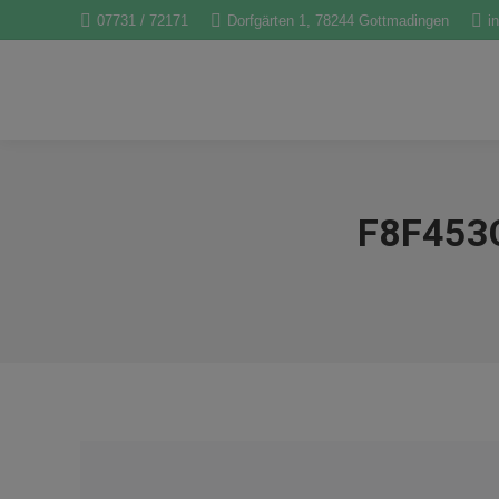
07731 / 72171
Dorfgärten 1, 78244 Gottmadingen
i
F8F453