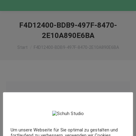
F4D12400-BDB9-497F-8470-
2E10A890E6BA
Sie befinden sich hier:
Start
F4D12400-BDB9-497F-8470-2E10A890E6BA
Um unsere Webseite für Sie optimal zu gestalten und
fortlaufend zu verbessern, verwenden wir Cookies.