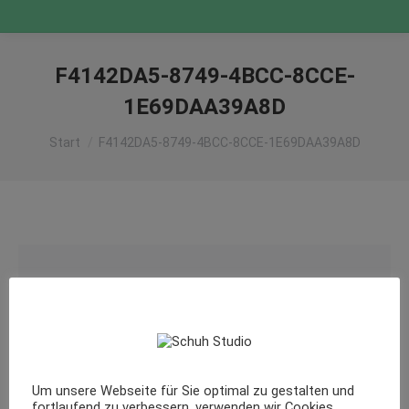
F4142DA5-8749-4BCC-8CCE-
1E69DAA39A8D
Sie befinden sich hier:
Start
F4142DA5-8749-4BCC-8CCE-1E69DAA39A8D
Um unsere Webseite für Sie optimal zu gestalten und
fortlaufend zu verbessern, verwenden wir Cookies.