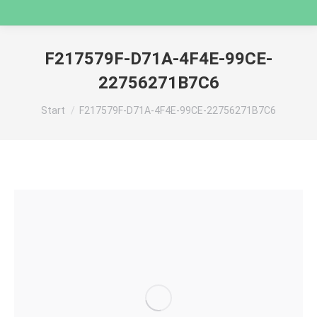
F217579F-D71A-4F4E-99CE-
22756271B7C6
Sie befinden sich hier:
Start
F217579F-D71A-4F4E-99CE-22756271B7C6