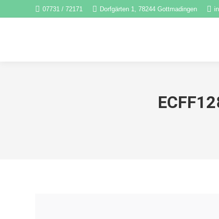
07731 / 72171
Dorfgärten 1, 78244 Gottmadingen
i
ECFF12