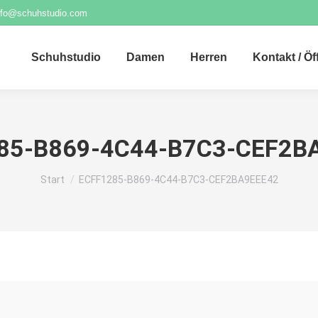
nfo@schuhstudio.com
Schuhstudio
Damen
Herren
Kontakt / Ö
85-B869-4C44-B7C3-CEF2B
Sie befinden sich hier:
Start
ECFF1285-B869-4C44-B7C3-CEF2BA9EEE42