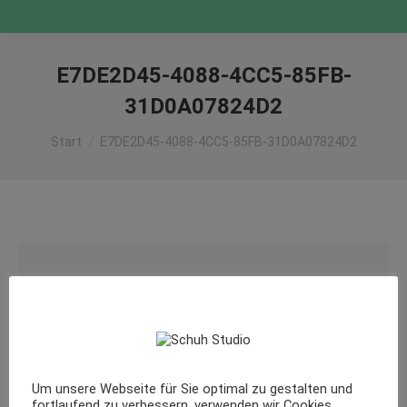
E7DE2D45-4088-4CC5-85FB-
31D0A07824D2
Sie befinden sich hier:
Start
E7DE2D45-4088-4CC5-85FB-31D0A07824D2
Um unsere Webseite für Sie optimal zu gestalten und
fortlaufend zu verbessern, verwenden wir Cookies.