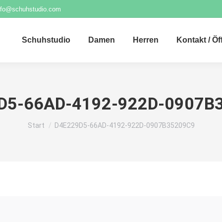
nfo@schuhstudio.com
Schuhstudio
Damen
Herren
Kontakt / Ö
D5-66AD-4192-922D-0907B
Sie befinden sich hier:
Start
D4E229D5-66AD-4192-922D-0907B35209C9