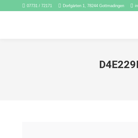
07731 / 72171
Dorfgärten 1, 78244 Gottmadingen
i
D4E229