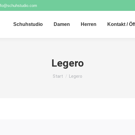
nfo@schuhstudio.com
Schuhstudio
Damen
Herren
Kontakt / Ö
Legero
Sie befinden sich hier:
Start
Legero