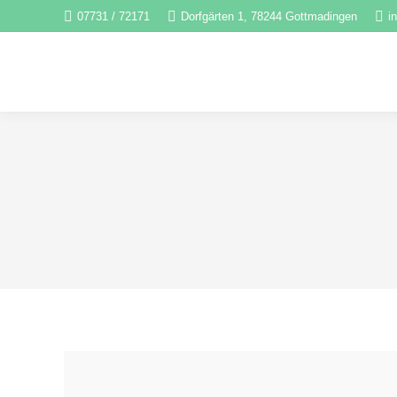
07731 / 72171
Dorfgärten 1, 78244 Gottmadingen
i