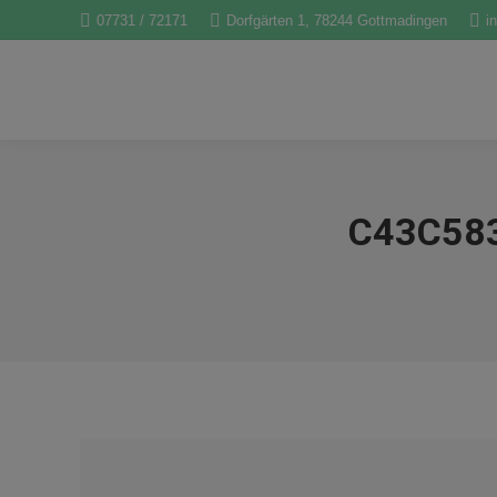
07731 / 72171
Dorfgärten 1, 78244 Gottmadingen
i
C43C58