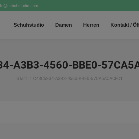
nfo@schuhstudio.com
Schuhstudio
Damen
Herren
Kontakt / Ö
34-A3B3-4560-BBE0-57CA5
Sie befinden sich hier:
Start
C43C5834-A3B3-4560-BBE0-57CA5ACACFC1