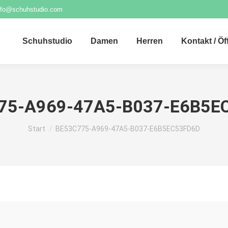
nfo@schuhstudio.com
Schuhstudio
Damen
Herren
Kontakt / Ö
75-A969-47A5-B037-E6B5E
Sie befinden sich hier:
Start
BE53C775-A969-47A5-B037-E6B5EC53FD6D