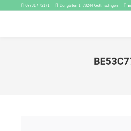
07731 / 72171
Dorfgärten 1, 78244 Gottmadingen
i
BE53C7