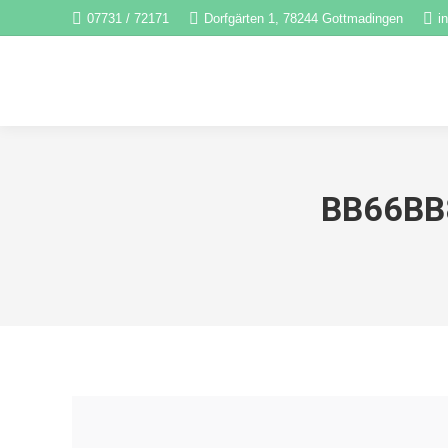
07731 / 72171
Dorfgärten 1, 78244 Gottmadingen
i
BB66BB