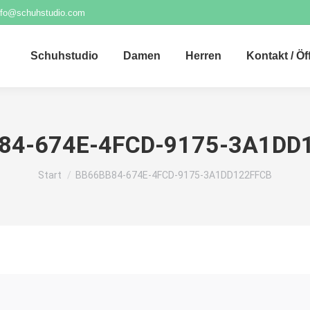
nfo@schuhstudio.com
Schuhstudio
Damen
Herren
Kontakt / Ö
84-674E-4FCD-9175-3A1DD
Sie befinden sich hier:
Start
BB66BB84-674E-4FCD-9175-3A1DD122FFCB