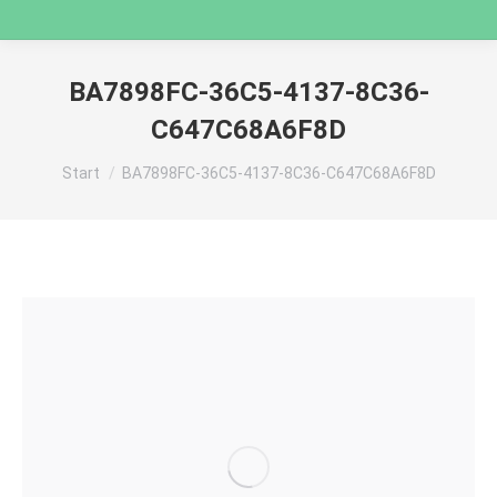
BA7898FC-36C5-4137-8C36-
C647C68A6F8D
Sie befinden sich hier:
Start
BA7898FC-36C5-4137-8C36-C647C68A6F8D