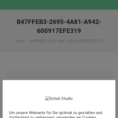
B47FFEB3-2695-4A81-A942-
600917EFE319
Sie befinden sich hier:
Start
B47FFEB3-2695-4A81-A942-600917EFE319
Um unsere Webseite für Sie optimal zu gestalten und
fortlaufend zu verbessern, verwenden wir Cookies.