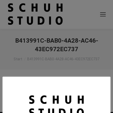
B413991C-BAB0-4A28-AC46-
43EC972EC737
Sie befinden sich hier:
Start
B413991C-BAB0-4A28-AC46-43EC972EC737