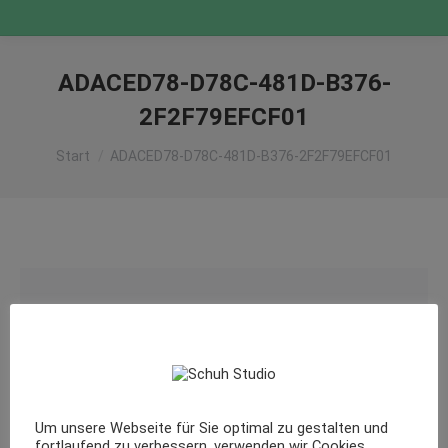
ADACED78-D78C-481D-B376-
2F2F79EFCF01
Sie befinden sich hier:
Start
ADACED78-D78C-481D-B376-2F2F79EFCF01
Um unsere Webseite für Sie optimal zu gestalten und
fortlaufend zu verbessern, verwenden wir Cookies.