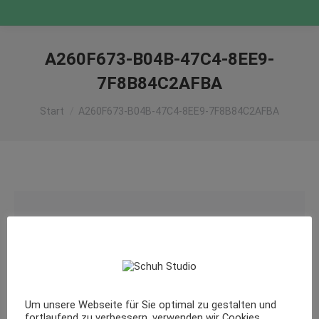
A260F673-B04B-47C4-8EE9-
7F8B84C2AFBA
Sie befinden sich hier:
Start
A260F673-B04B-47C4-8EE9-7F8B84C2AFBA
Um unsere Webseite für Sie optimal zu gestalten und
fortlaufend zu verbessern, verwenden wir Cookies.