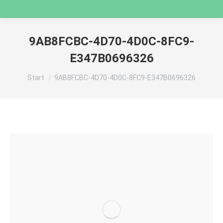
9AB8FCBC-4D70-4D0C-8FC9-
E347B0696326
Sie befinden sich hier:
Start
9AB8FCBC-4D70-4D0C-8FC9-E347B0696326