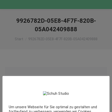
9926782D-05E8-4F7F-820B-
05A042409888
Sie befinden sich hier:
Start
9926782D-05E8-4F7F-820B-05A042409888
Um unsere Webseite für Sie optimal zu gestalten und
fortlaufend zu verbessern, verwenden wir Cookies.