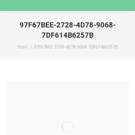
97F67BEE-2728-4D78-9068-
7DF614B6257B
Sie befinden sich hier:
Start
97F67BEE-2728-4D78-9068-7DF614B6257B