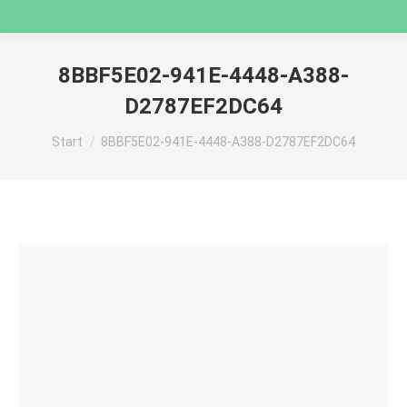
8BBF5E02-941E-4448-A388-
D2787EF2DC64
Sie befinden sich hier:
Start
8BBF5E02-941E-4448-A388-D2787EF2DC64