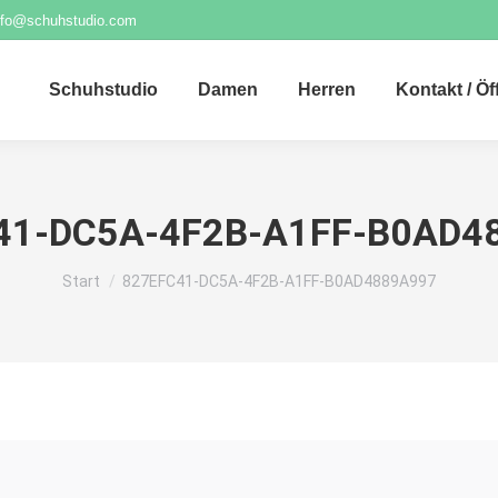
nfo@schuhstudio.com
Schuhstudio
Damen
Herren
Kontakt / Ö
41-DC5A-4F2B-A1FF-B0AD4
Sie befinden sich hier:
Start
827EFC41-DC5A-4F2B-A1FF-B0AD4889A997