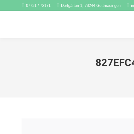
07731 / 72171
Dorfgärten 1, 78244 Gottmadingen
i
827EFC