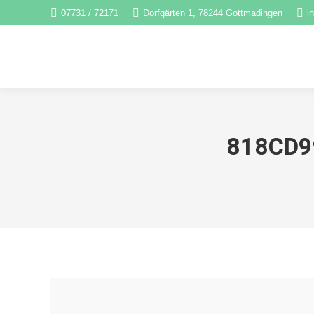
07731 / 72171
Dorfgärten 1, 78244 Gottmadingen
i
818CD9