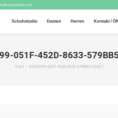
nfo@schuhstudio.com
Schuhstudio
Damen
Herren
Kontakt / Ö
99-051F-452D-8633-579BB
Sie befinden sich hier:
Start
818CD999-051F-452D-8633-579BB5102AE7