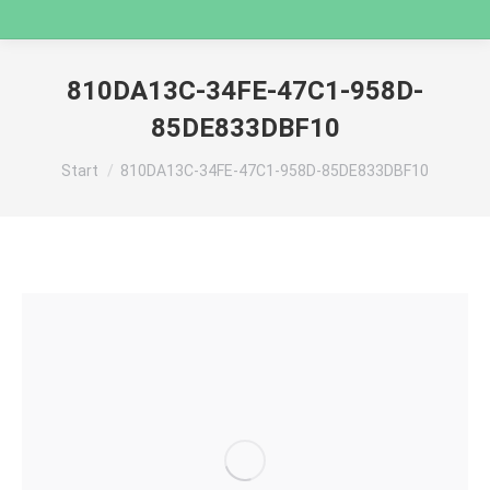
810DA13C-34FE-47C1-958D-
85DE833DBF10
Sie befinden sich hier:
Start
810DA13C-34FE-47C1-958D-85DE833DBF10