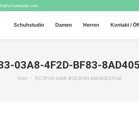
nfo@schuhstudio.com
Schuhstudio
Damen
Herren
Kontakt / Ö
33-03A8-4F2D-BF83-8AD40
Sie befinden sich hier:
Start
7EC79133-03A8-4F2D-BF83-8AD405E07CA0