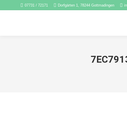
07731 / 72171
Dorfgärten 1, 78244 Gottmadingen
i
7EC791