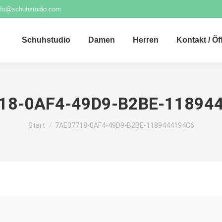
nfo@schuhstudio.com
Schuhstudio
Damen
Herren
Kontakt / Ö
18-0AF4-49D9-B2BE-11894
Sie befinden sich hier:
Start
7AE37718-0AF4-49D9-B2BE-1189444194C6