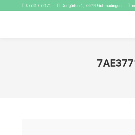
07731 / 72171
Dorfgärten 1, 78244 Gottmadingen
i
7AE377