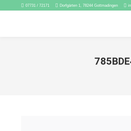
07731 / 72171
Dorfgärten 1, 78244 Gottmadingen
i
785BDE