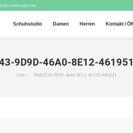
nfo@schuhstudio.com
Schuhstudio
Damen
Herren
Kontakt / Ö
43-9D9D-46A0-8E12-46195
Sie befinden sich hier:
Start
785BDE43-9D9D-46A0-8E12-46195144C033