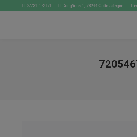
07731 / 72171
Dorfgärten 1, 78244 Gottmadingen
i
720546