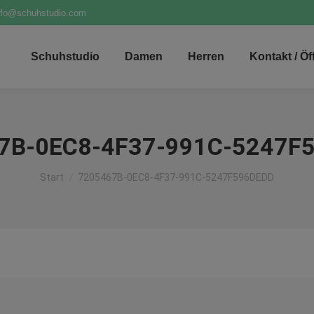
nfo@schuhstudio.com
Schuhstudio
Damen
Herren
Kontakt / Ö
7B-0EC8-4F37-991C-5247F
Sie befinden sich hier:
Start
7205467B-0EC8-4F37-991C-5247F596DEDD