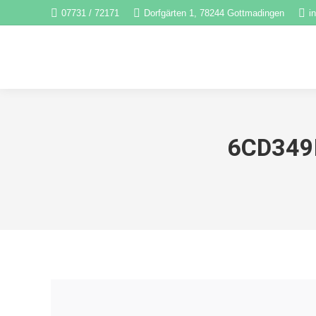
07731 / 72171
Dorfgärten 1, 78244 Gottmadingen
i
6CD349