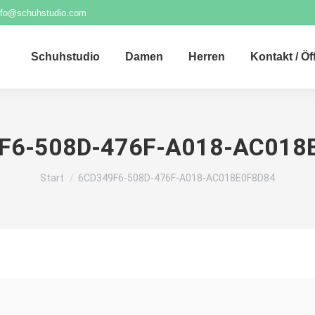
nfo@schuhstudio.com
Schuhstudio
Damen
Herren
Kontakt / Ö
F6-508D-476F-A018-AC018
Sie befinden sich hier:
Start
6CD349F6-508D-476F-A018-AC018E0F8D84