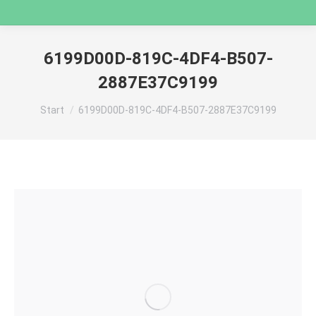
6199D00D-819C-4DF4-B507-
2887E37C9199
Sie befinden sich hier:
Start
6199D00D-819C-4DF4-B507-2887E37C9199