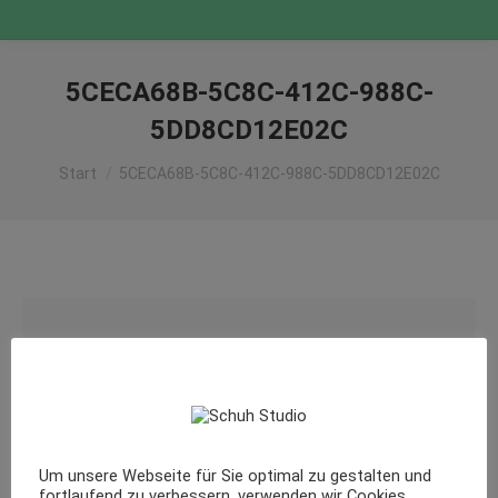
5CECA68B-5C8C-412C-988C-
5DD8CD12E02C
Sie befinden sich hier:
Start
5CECA68B-5C8C-412C-988C-5DD8CD12E02C
Um unsere Webseite für Sie optimal zu gestalten und
fortlaufend zu verbessern, verwenden wir Cookies.