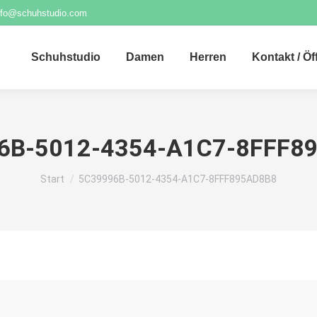
nfo@schuhstudio.com
Schuhstudio
Damen
Herren
Kontakt / Ö
6B-5012-4354-A1C7-8FFF8
Sie befinden sich hier:
Start
5C39996B-5012-4354-A1C7-8FFF895AD8B8