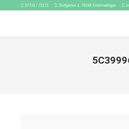
07731 / 72171
Dorfgärten 1, 78244 Gottmadingen
i
5C3999