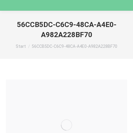
56CCB5DC-C6C9-48CA-A4E0-
A982A228BF70
Sie befinden sich hier:
Start
56CCB5DC-C6C9-48CA-A4E0-A982A228BF70