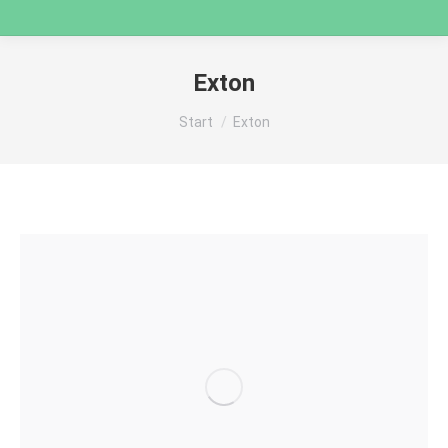
Exton
Sie befinden sich hier:
Start
Exton