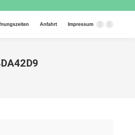
ffnungszeiten
Anfahrt
Impressum
Facebook
Instagram
page
page
opens
opens
in
in
new
new
4DA42D9
window
window