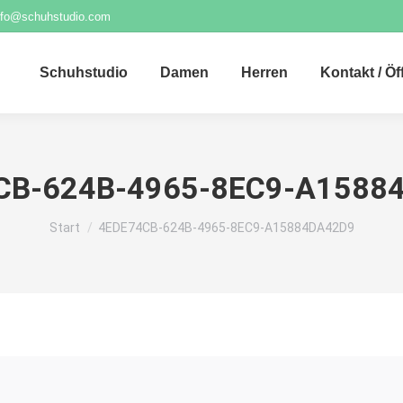
nfo@schuhstudio.com
Schuhstudio
Damen
Herren
Kontakt / Ö
CB-624B-4965-8EC9-A1588
Sie befinden sich hier:
Start
4EDE74CB-624B-4965-8EC9-A15884DA42D9