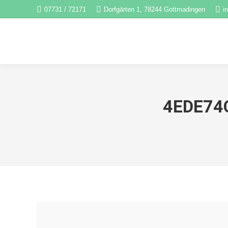
07731 / 72171
Dorfgärten 1, 78244 Gottmadingen
i
4EDE74