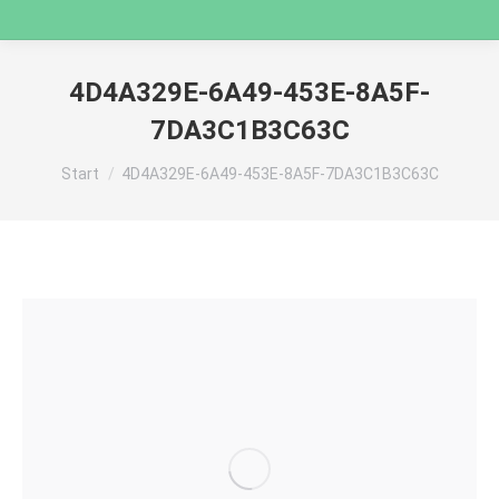
4D4A329E-6A49-453E-8A5F-
7DA3C1B3C63C
Sie befinden sich hier:
Start
4D4A329E-6A49-453E-8A5F-7DA3C1B3C63C