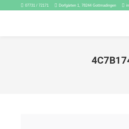
07731 / 72171
Dorfgärten 1, 78244 Gottmadingen
i
4C7B17