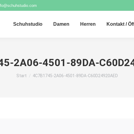
nfo@schuhstudio.com
Schuhstudio
Damen
Herren
Kontakt / Ö
45-2A06-4501-89DA-C60D2
Sie befinden sich hier:
Start
4C7B1745-2A06-4501-89DA-C60D24920AED